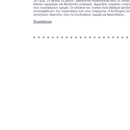
35 τ.χλμ. Σε ακτίνα 25 μιλίων, βρίσκονται περισσότερα από 25 νησιά 
ιδανικό ορμητήριο για θαλάσσιες εκδρομές. Αμμώδεις παραλίες ενα
που προσφέρουν ηρεμία. Οι κάτοικοι του νησιού είναι ιδιαίτερα φιλόξε
απολαμβάνουν την περιποίηση που τους παρέχεται. Η Αντίπαρος είνα
αποζητούν διακοπές που να συνδυάζουν ηρεμία και διασκέδαση...
Περισσότερα